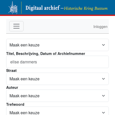
Overslaan en naar de inhoud gaan
Hoofdnavigatie
Categorie
Inloggen
Titel, Beschrijving, Datum of Archiefnummer
Straat
Auteur
Trefwoord